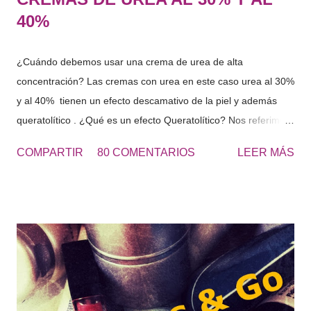
40%
¿Cuándo debemos usar una crema de urea de alta
concentración? Las cremas con urea en este caso urea al 30%
y al 40% tienen un efecto descamativo de la piel y además
queratolítico . ¿Qué es un efecto Queratolítico? Nos referimos
a que se produce una lisis o rotura de la queratina y de esta
COMPARTIR
80 COMENTARIOS
LEER MÁS
forma eliminamos las células muertas o la piel seca que se
acumulada en diferentes zonas. Urea 30 - Cosmetics&Go Las
cremas de Urea al 30 o al 40% se usan principalmente para
los pies muy resecos, con durezas y engrosados de piel, al
tacto es una piel dura. “El roce de los zapatos, favorece la
aparición de durezas, como consecuencia aparece dolor en
los pies, aplícate la UREA 30 para eliminar estas durezas“ El
uso de este tipo de cremas, continuamente hará que nuestros