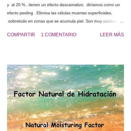
y al 20 % , tienen un efecto descamativo, diríamos como un
efecto peeling . Elimina las células muertas superficiales,
sobretodo en zonas que se acumula piel. Son muy usadas
para los talones, los codos, las rodillas, las plantas de los
COMPARTIR
1 COMENTARIO
LEER MÁS
pies... zonas ásperas de la piel. El resultado es una piel más
suave y lisa. UREA 20 - Cosmetics&Go Yo utilizo diariamente
Crema de Urea al 20 en los pies, de esta forma no tengo que
usar continuamente la piedra pomez y se retrasa la formación
de durezas, que se producen con el roce de los zapatos.
“Obtendrás unos pies suaves todo el año y sin avergonzarte
de lucir pies en verano.” Los pies secos tienden a acumular
más suciedad, cuando vas con las sandalias, se ven los pies
más sucios. Consulta la UREA 10% o UREA 30% según sea tu
necesidad de hidratación.