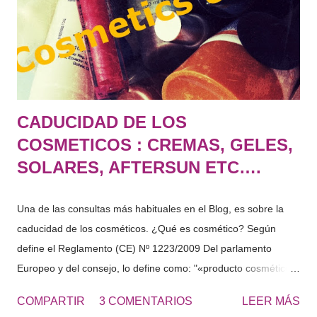
pies estén perfectos, suaves y poderlos lucir con sandalias
perfectamente en verano. Una vez tengas los pies suaves ,
continúa con el tratamiento aplicando una crema de URE...
CADUCIDAD DE LOS
COSMETICOS : CREMAS, GELES,
SOLARES, AFTERSUN ETC….
Una de las consultas más habituales en el Blog, es sobre la
caducidad de los cosméticos. ¿Qué es cosmético? Según
define el Reglamento (CE) Nº 1223/2009 Del parlamento
Europeo y del consejo, lo define como: "«producto cosmético»:
toda sustancia o mezcla destinada a ser puesta en contacto
COMPARTIR
3 COMENTARIOS
LEER MÁS
con las partes superficiales del cuerpo humano (epidermis,