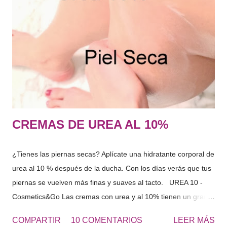
aminoácidos, PCA, lactatos, urea, amoniaco, acido úrico, iones
sodio , potasio… azucares etc.. en fin una cantidad de
sustancias capaces de captar agua y mantenerla dentro de las
células. El conjunto de sustancias que forman el FNH captan
agua del interior del organismo y del exterior, es decir, del
ambiente que n...
CREMAS DE UREA AL 10%
¿Tienes las piernas secas? Aplícate una hidratante corporal de
urea al 10 % después de la ducha. Con los días verás que tus
piernas se vuelven más finas y suaves al tacto. UREA 10 -
Cosmetics&Go Las cremas con urea y al 10% tienen un gran
poder hidratante por su capacidad de retener el agua en la
COMPARTIR
10 COMENTARIOS
LEER MÁS
superficie de la piel. Ideal para pieles secas o ahora en