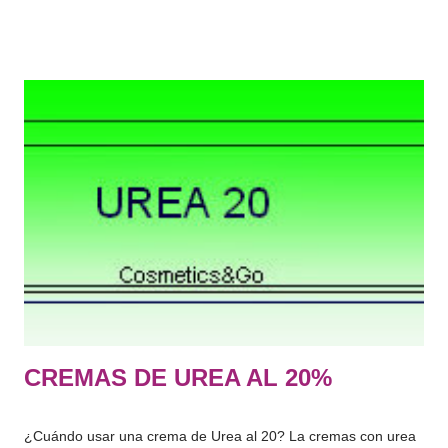
sistema piloso y capilar, uñas, labios y órganos genitales
externos) o con los dientes y las mucosas bucales, con el fin
exclusivo o principal de limpiarlos, perfumarlos, modificar su
aspecto, protegerlos, mantenerlos en buen estado o corregir
los olores corporales." De lo que más usamos normalmente:
Jabón, gel de baño, champú, suavizante, limpiador facial,
tónico, hidratante corporal, espuma de afeitar, antiarrugas,
crema de manos, desmaquillante, rimel, labial, colorete,
perfume, protector solar, aftersun, contorno de ojos, gel
intimo, serum facial, mascarilla, exfoliantes, colonia etc….
Hace tiempo os hab...
CREMAS DE UREA AL 20%
¿Cuándo usar una crema de Urea al 20? La cremas con urea