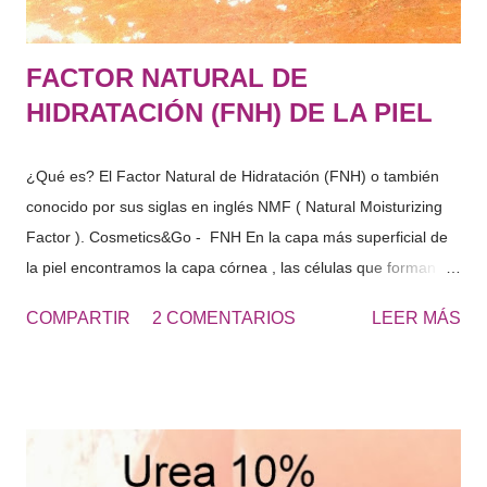
FACTOR NATURAL DE
HIDRATACIÓN (FNH) DE LA PIEL
¿Qué es? El Factor Natural de Hidratación (FNH) o también
conocido por sus siglas en inglés NMF ( Natural Moisturizing
Factor ). Cosmetics&Go - FNH En la capa más superficial de
la piel encontramos la capa córnea , las células que forman
esta capa, se les denomina cornercitos , estas en su interior
COMPARTIR
2 COMENTARIOS
LEER MÁS
tienen diferentes componentes solubles en agua. Estos
componentes solubles en agua de la capa córnea, provienen
de la degradación de las células de la piel, del sudor …
sustancias con gran capacidad de retención de agua. "El
conjunto es lo que denominamos Factor Natural de
Hidratación" Si analizamos el FNH, este seria rico en