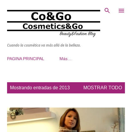
Ir al contenido principal
Cuando la cosmética va más allá de la belleza.
PAGINA PRINCIPAL
Más…
E
Mostrando entradas de 2013
MOSTRAR TODO
n
t
r
a
d
a