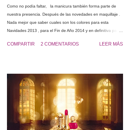
Como no podía faltar, la manicura también forma parte de
nuestra presencia. Después de las novedades en maquillaje .
Nada mejor que saber cuales son los colores para esta
Navidades 2013 , para el Fin de Año 2014 y en definitiva para
este invierno que tiene que empezar . DIOR Manicura:
COMPARTIR
2 COMENTARIOS
LEER MÁS
Aderezo de oro. El oro, presente en la creación de Christian
Dior , utilizado también en las letras de su nombre. Para la
colección de invierno Golden Winter y especialmente para
estas navidades la colección Golden Christma s , las LACAS
DE UÑAS COUTURE, brillan y resplandecen en un marco
incomparable, como es Palacio de Versalles Dior sigue
innovando en la manicura y nos presenta el Diorific Duo
Manicure Bijou : Una laca de uñas de color oro y unas micro
perlas cristalinas que se espolvorean delicadamente sobre la
primera capa. El resultado una manicura en tres dimensiones
espectacular. Diorific Vernis: se declina en cuatro nuevos