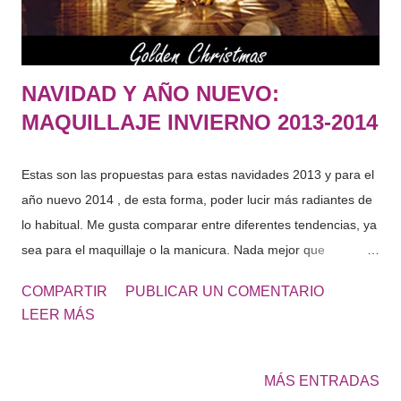
matizes, del ciruel...
NAVIDAD Y AÑO NUEVO:
MAQUILLAJE INVIERNO 2013-2014
Estas son las propuestas para estas navidades 2013 y para el
año nuevo 2014 , de esta forma, poder lucir más radiantes de
lo habitual. Me gusta comparar entre diferentes tendencias, ya
sea para el maquillaje o la manicura. Nada mejor que
inspirarse en los números 1 y crear vuestro estilo para estas
COMPARTIR
PUBLICAR UN COMENTARIO
navidades 2013 - 2014. DIOR GOLDEN CHRISTMAS &
LEER MÁS
GOLDEN WINTER Dior nos descubre un cuento maravilloso, el
de la estrella, símbolo fetiche para Christian Dior Nos presenta
su colección de invierno Goden Winter en Versalles, una
MÁS ENTRADAS
colección de maquillaje deslumbrante firmada por Tyen. Los