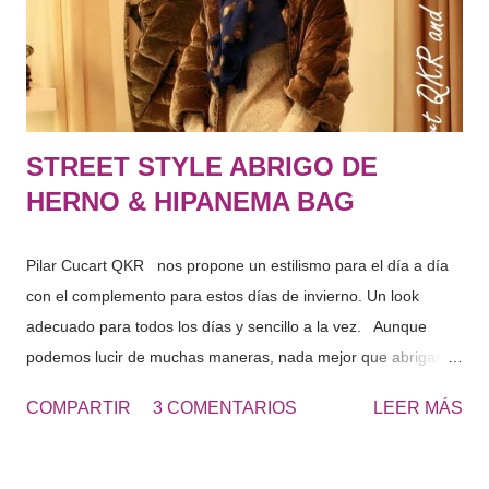
directamente en contacto con el exterior. Los principales
síntomas son la deshidratación y sequedad extrema en al...
STREET STYLE ABRIGO DE
HERNO & HIPANEMA BAG
Pilar Cucart QKR nos propone un estilismo para el día a día
con el complemento para estos días de invierno. Un look
adecuado para todos los días y sencillo a la vez. Aunque
podemos lucir de muchas maneras, nada mejor que abrigarse
con uno de los imprescindibles de HERNO . ¡No perderse
COMPARTIR
3 COMENTARIOS
LEER MÁS
detalles del abrigo! Además tenemos la oportunidad de
mostraros el estilismo con el complemento “must” del
próximo 2014. Deseado por las IT GIRLS de este momento