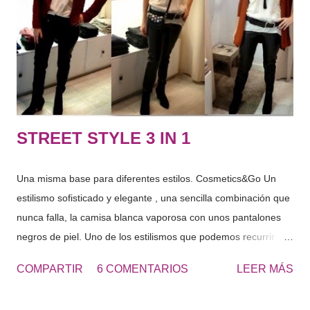
enjabonarte el cabello aplícate la mascarilla, escoge una a tu
medida y la retiraremos al final de la ducha. Después
realizaremos exfoliación corporal , insistiendo en las zonas
donde acumulamos más piel, como los talones, codos y
rodillas. U...
STREET STYLE 3 IN 1
Una misma base para diferentes estilos. Cosmetics&Go Un
estilismo sofisticado y elegante , una sencilla combinación que
nunca falla, la camisa blanca vaporosa con unos pantalones
negros de piel. Uno de los estilismos que podemos recurrir
cuando no sabemos que ponernos y sobretodo ahora con
COMPARTIR
6 COMENTARIOS
LEER MÁS
tantas cenas, que si navidad, fin de año, reyes…. “Un estilismo
ideal, ya sea para una cena informal o un evento de etiqueta”