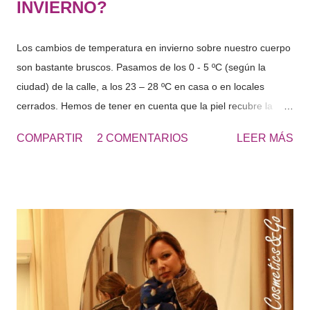
INVIERNO?
Los cambios de temperatura en invierno sobre nuestro cuerpo
son bastante bruscos. Pasamos de los 0 - 5 ºC (según la
ciudad) de la calle, a los 23 – 28 ºC en casa o en locales
cerrados. Hemos de tener en cuenta que la piel recubre la
superficie externa de nuestro cuerpo y algunas de sus
COMPARTIR
2 COMENTARIOS
LEER MÁS
principales funciones son : - R egular la temperatura corpora l.
- Hacer frente a las agresiones externas , ya sean climáticas,
rozaduras, por contaminación, sustancias químicas o por
infecciones. Cuidar la Piel en Invierno - Cosmetics&Go El
invierno , una de las estaciones donde nuestra piel sufre más
agresiones climáticas, por eso, tal como os comenté en:
Razones para cuidar nuestra piel es importante mantenerla
integra y saludable. Las partes de nuestro cuerpo que más
sufren más el frío, son el rostro y las manos , que están