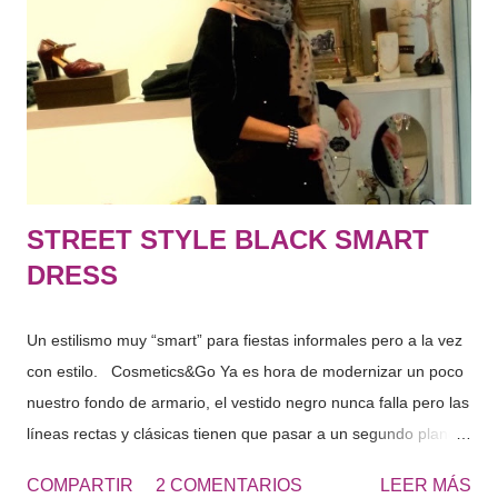
s
STREET STYLE BLACK SMART
DRESS
Un estilismo muy “smart” para fiestas informales pero a la vez
con estilo. Cosmetics&Go Ya es hora de modernizar un poco
nuestro fondo de armario, el vestido negro nunca falla pero las
líneas rectas y clásicas tienen que pasar a un segundo plano.
Por eso nada mejor que el vestido negro de Patrizia Pepe , las
COMPARTIR
2 COMENTARIOS
LEER MÁS
cremalleras laterales le dan un toque de modernidad y las