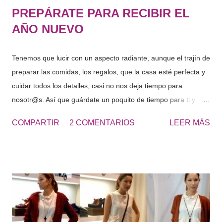
PREPÁRATE PARA RECIBIR EL
AÑO NUEVO
Tenemos que lucir con un aspecto radiante, aunque el trajín de
preparar las comidas, los regalos, que la casa esté perfecta y
cuidar todos los detalles, casi no nos deja tiempo para
nosotr@s. Así que guárdate un poquito de tiempo para ti y
prepárate para una sesión de belleza en casa: “Lo importante
COMPARTIR
2 COMENTARIOS
LEER MÁS
es saber organizarse también a lo hora de realizar nuestros
cuidados de belleza” Cosmetics&Go Empezamos por los
cuidados básicos pero hoy, aprovechamos y nos hacemos una
exfoliación facial. Una vez, nuestra cara esta libre de células
muertas, nos aplicamos una mascarilla facial entre 10 – 20 min
. Para estos días de fiesta nada mejor que una mascarilla
relajante o con efecto lifting. En la ducha después de