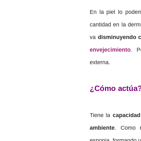
En la piel lo pode
cantidad en la derm
va
disminuyendo c
envejecimiento
.
P
externa.
¿Cómo actúa
Tiene la
capacidad 
ambiente
. Como r
esponja, formando un