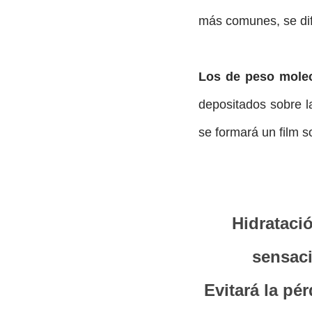
más comunes, se dif
Los de peso molec
depositados sobre l
se formará un film so
Hidratación y protección, dando una
sensaci
Evitará la pérdida de agua transcutánea por