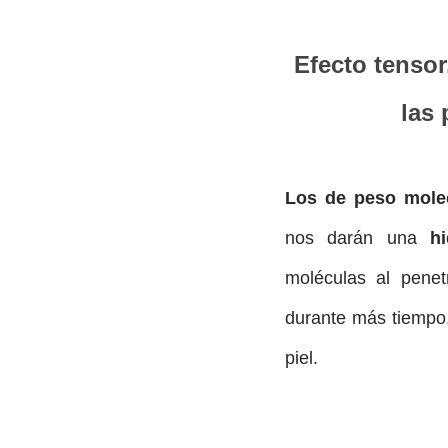
Efecto tensor, de esta forma disimularemos
las 
Los de peso molec
nos darán una
h
moléculas al penet
durante más tiempo,
piel.