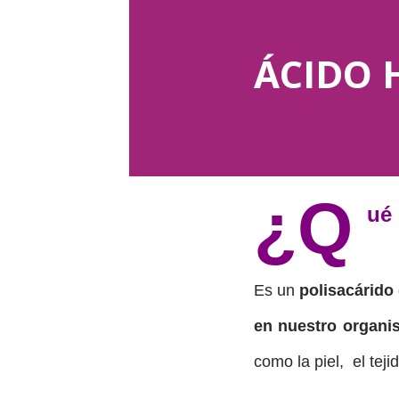
ÁCIDO 
¿Q
ué
Es un
polisacárido
en nuestro organi
como la piel,
el tej