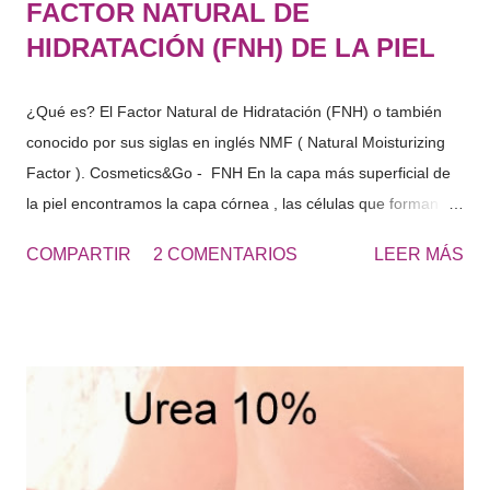
FACTOR NATURAL DE
HIDRATACIÓN (FNH) DE LA PIEL
¿Qué es? El Factor Natural de Hidratación (FNH) o también
conocido por sus siglas en inglés NMF ( Natural Moisturizing
Factor ). Cosmetics&Go - FNH En la capa más superficial de
la piel encontramos la capa córnea , las células que forman
esta capa, se les denomina cornercitos , estas en su interior
COMPARTIR
2 COMENTARIOS
LEER MÁS
tienen diferentes componentes solubles en agua. Estos
componentes solubles en agua de la capa córnea, provienen
de la degradación de las células de la piel, del sudor …
sustancias con gran capacidad de retención de agua. "El
conjunto es lo que denominamos Factor Natural de
Hidratación" Si analizamos el FNH, este seria rico en
aminoácidos, PCA, lactatos, urea, amoniaco, acido úrico, iones
sodio , potasio… azucares etc.. en fin una cantidad de