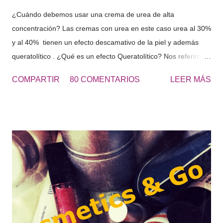
¿Cuándo debemos usar una crema de urea de alta
concentración? Las cremas con urea en este caso urea al 30%
y al 40% tienen un efecto descamativo de la piel y además
queratolítico . ¿Qué es un efecto Queratolítico? Nos referimos
a que se produce una lisis o rotura de la queratina y de esta
COMPARTIR
80 COMENTARIOS
LEER MÁS
forma eliminamos las células muertas o la piel seca que se
acumulada en diferentes zonas. Urea 30 - Cosmetics&Go Las
cremas de Urea al 30 o al 40% se usan principalmente para
los pies muy resecos, con durezas y engrosados de piel, al
tacto es una piel dura. “El roce de los zapatos, favorece la
aparición de durezas, como consecuencia aparece dolor en
los pies, aplícate la UREA 30 para eliminar estas durezas“ El
uso de este tipo de cremas, continuamente hará que nuestros
pies estén perfectos, suaves y poderlos lucir con sandalias
perfectamente en verano. Una vez tengas los pies suaves ,