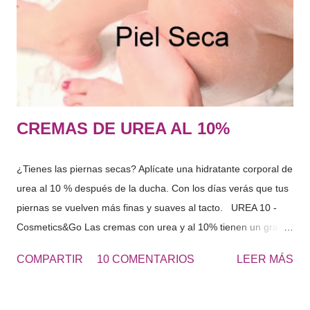
sustancias capaces de captar agua y mantenerla dentro de las
células. El conjunto de sustancias que forman el FNH captan
agua del interior del organismo y del exterior, es decir, del
ambiente que n...
CREMAS DE UREA AL 10%
¿Tienes las piernas secas? Aplícate una hidratante corporal de
urea al 10 % después de la ducha. Con los días verás que tus
piernas se vuelven más finas y suaves al tacto. UREA 10 -
Cosmetics&Go Las cremas con urea y al 10% tienen un gran
poder hidratante por su capacidad de retener el agua en la
COMPARTIR
10 COMENTARIOS
LEER MÁS
superficie de la piel. Ideal para pieles secas o ahora en
invierno puede ser un gran aliado. Para sequedades extremas
en otras zonas del cuerpo puedes optar por la UREA 20% o