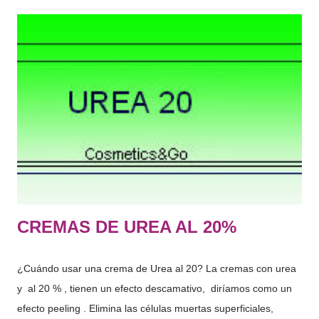
exclusivo o principal de limpiarlos, perfumarlos, modificar su
aspecto, protegerlos, mantenerlos en buen estado o corregir
los olores corporales." De lo que más usamos normalmente:
Jabón, gel de baño, champú, suavizante, limpiador facial,
tónico, hidratante corporal, espuma de afeitar, antiarrugas,
crema de manos, desmaquillante, rimel, labial, colorete,
perfume, protector solar, aftersun, contorno de ojos, gel
intimo, serum facial, mascarilla, exfoliantes, colonia etc….
Hace tiempo os hab...
CREMAS DE UREA AL 20%
¿Cuándo usar una crema de Urea al 20? La cremas con urea
y al 20 % , tienen un efecto descamativo, diríamos como un
efecto peeling . Elimina las células muertas superficiales,