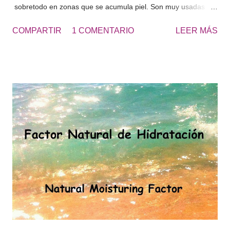
sobretodo en zonas que se acumula piel. Son muy usadas
para los talones, los codos, las rodillas, las plantas de los
COMPARTIR
1 COMENTARIO
LEER MÁS
pies... zonas ásperas de la piel. El resultado es una piel más
suave y lisa. UREA 20 - Cosmetics&Go Yo utilizo diariamente
Crema de Urea al 20 en los pies, de esta forma no tengo que
usar continuamente la piedra pomez y se retrasa la formación
de durezas, que se producen con el roce de los zapatos.
“Obtendrás unos pies suaves todo el año y sin avergonzarte
de lucir pies en verano.” Los pies secos tienden a acumular
más suciedad, cuando vas con las sandalias, se ven los pies
más sucios. Consulta la UREA 10% o UREA 30% según sea tu
necesidad de hidratación.