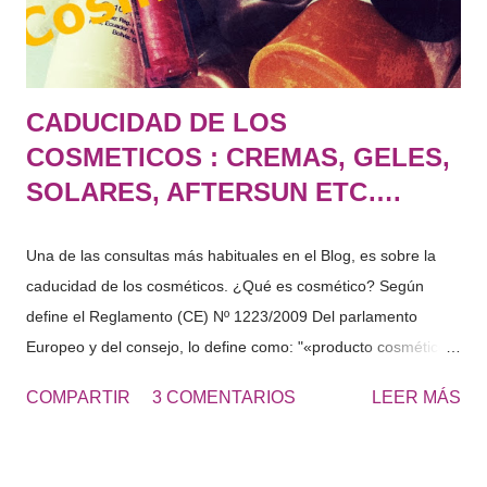
continúa con el tratamiento aplicando una crema de URE...
CADUCIDAD DE LOS
COSMETICOS : CREMAS, GELES,
SOLARES, AFTERSUN ETC….
Una de las consultas más habituales en el Blog, es sobre la
caducidad de los cosméticos. ¿Qué es cosmético? Según
define el Reglamento (CE) Nº 1223/2009 Del parlamento
Europeo y del consejo, lo define como: "«producto cosmético»:
toda sustancia o mezcla destinada a ser puesta en contacto
COMPARTIR
3 COMENTARIOS
LEER MÁS
con las partes superficiales del cuerpo humano (epidermis,
sistema piloso y capilar, uñas, labios y órganos genitales
externos) o con los dientes y las mucosas bucales, con el fin