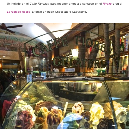
Un helado en el
Caffe Fiorenza
para reponer energia o sentarse en el
Rivoire
o en el
Le Giubbe Rosse
a tomar un buen Chocolate o Capuccino.