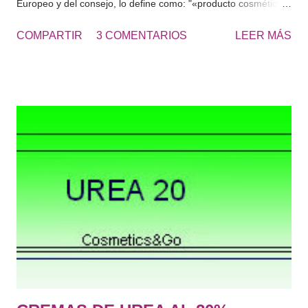
Europeo y del consejo, lo define como: "«producto cosmético»:
toda sustancia o mezcla destinada a ser puesta en contacto
COMPARTIR
3 COMENTARIOS
LEER MÁS
con las partes superficiales del cuerpo humano (epidermis,
sistema piloso y capilar, uñas, labios y órganos genitales
externos) o con los dientes y las mucosas bucales, con el fin
exclusivo o principal de limpiarlos, perfumarlos, modificar su
aspecto, protegerlos, mantenerlos en buen estado o corregir
los olores corporales." De lo que más usamos normalmente:
Jabón, gel de baño, champú, suavizante, limpiador facial,
tónico, hidratante corporal, espuma de afeitar, antiarrugas,
crema de manos, desmaquillante, rimel, labial, colorete,
perfume, protector solar, aftersun, contorno de ojos, gel
intimo, serum facial, mascarilla, exfoliantes, colonia etc….
Hace tiempo os hab...