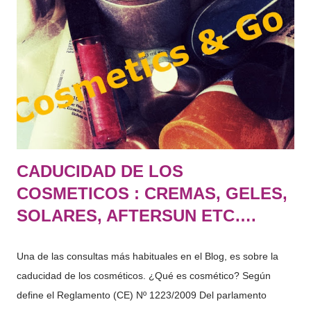
los pies, aplícate la UREA 30 para eliminar estas durezas“ El
uso de este tipo de cremas, continuamente hará que nuestros
pies estén perfectos, suaves y poderlos lucir con sandalias
perfectamente en verano. Una vez tengas los pies suaves ,
continúa con el tratamiento aplicando una crema de URE...
CADUCIDAD DE LOS
COSMETICOS : CREMAS, GELES,
SOLARES, AFTERSUN ETC….
Una de las consultas más habituales en el Blog, es sobre la
caducidad de los cosméticos. ¿Qué es cosmético? Según
define el Reglamento (CE) Nº 1223/2009 Del parlamento