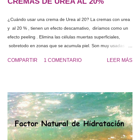
CREMAS DE UREA AL 20%
¿Cuándo usar una crema de Urea al 20? La cremas con urea
y al 20 % , tienen un efecto descamativo, diríamos como un
efecto peeling . Elimina las células muertas superficiales,
sobretodo en zonas que se acumula piel. Son muy usadas
para los talones, los codos, las rodillas, las plantas de los
COMPARTIR
1 COMENTARIO
LEER MÁS
pies... zonas ásperas de la piel. El resultado es una piel más
suave y lisa. UREA 20 - Cosmetics&Go Yo utilizo diariamente
Crema de Urea al 20 en los pies, de esta forma no tengo que
usar continuamente la piedra pomez y se retrasa la formación
de durezas, que se producen con el roce de los zapatos.
“Obtendrás unos pies suaves todo el año y sin avergonzarte
de lucir pies en verano.” Los pies secos tienden a acumular
más suciedad, cuando vas con las sandalias, se ven los pies
más sucios. Consulta la UREA 10% o UREA 30% según sea tu