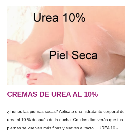
sustancias con gran capacidad de retención de agua. "El
conjunto es lo que denominamos Factor Natural de
Hidratación" Si analizamos el FNH, este seria rico en
aminoácidos, PCA, lactatos, urea, amoniaco, acido úrico, iones
sodio , potasio… azucares etc.. en fin una cantidad de
sustancias capaces de captar agua y mantenerla dentro de las
células. El conjunto de sustancias que forman el FNH captan
agua del interior del organismo y del exterior, es decir, del
ambiente que n...
CREMAS DE UREA AL 10%
¿Tienes las piernas secas? Aplícate una hidratante corporal de
urea al 10 % después de la ducha. Con los días verás que tus
piernas se vuelven más finas y suaves al tacto. UREA 10 -