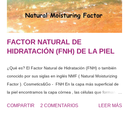
necesidad de hidratación.
FACTOR NATURAL DE
HIDRATACIÓN (FNH) DE LA PIEL
¿Qué es? El Factor Natural de Hidratación (FNH) o también
conocido por sus siglas en inglés NMF ( Natural Moisturizing
Factor ). Cosmetics&Go - FNH En la capa más superficial de
la piel encontramos la capa córnea , las células que forman
esta capa, se les denomina cornercitos , estas en su interior
COMPARTIR
2 COMENTARIOS
LEER MÁS
tienen diferentes componentes solubles en agua. Estos
componentes solubles en agua de la capa córnea, provienen
de la degradación de las células de la piel, del sudor …