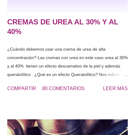
CREMAS DE UREA AL 30% Y AL
40%
¿Cuándo debemos usar una crema de urea de alta
concentración? Las cremas con urea en este caso urea al 30%
y al 40% tienen un efecto descamativo de la piel y además
queratolítico . ¿Qué es un efecto Queratolítico? Nos referimos
a que se produce una lisis o rotura de la queratina y de esta
COMPARTIR
80 COMENTARIOS
LEER MÁS
forma eliminamos las células muertas o la piel seca que se
acumulada en diferentes zonas. Urea 30 - Cosmetics&Go Las
cremas de Urea al 30 o al 40% se usan principalmente para
los pies muy resecos, con durezas y engrosados de piel, al
tacto es una piel dura. “El roce de los zapatos, favorece la
aparición de durezas, como consecuencia aparece dolor en