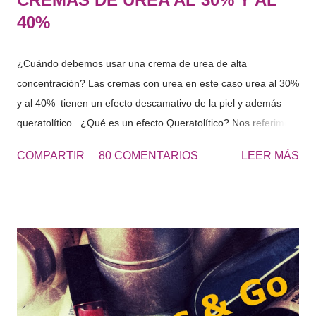
40%
¿Cuándo debemos usar una crema de urea de alta
concentración? Las cremas con urea en este caso urea al 30%
y al 40% tienen un efecto descamativo de la piel y además
queratolítico . ¿Qué es un efecto Queratolítico? Nos referimos
a que se produce una lisis o rotura de la queratina y de esta
COMPARTIR
80 COMENTARIOS
LEER MÁS
forma eliminamos las células muertas o la piel seca que se
acumulada en diferentes zonas. Urea 30 - Cosmetics&Go Las
cremas de Urea al 30 o al 40% se usan principalmente para
los pies muy resecos, con durezas y engrosados de piel, al
tacto es una piel dura. “El roce de los zapatos, favorece la
aparición de durezas, como consecuencia aparece dolor en
los pies, aplícate la UREA 30 para eliminar estas durezas“ El
uso de este tipo de cremas, continuamente hará que nuestros