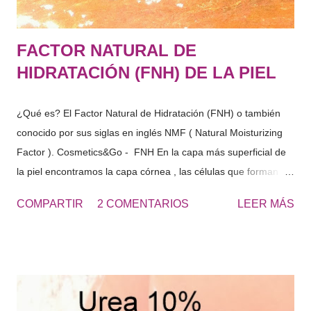
FACTOR NATURAL DE
HIDRATACIÓN (FNH) DE LA PIEL
¿Qué es? El Factor Natural de Hidratación (FNH) o también
conocido por sus siglas en inglés NMF ( Natural Moisturizing
Factor ). Cosmetics&Go - FNH En la capa más superficial de
la piel encontramos la capa córnea , las células que forman
esta capa, se les denomina cornercitos , estas en su interior
COMPARTIR
2 COMENTARIOS
LEER MÁS
tienen diferentes componentes solubles en agua. Estos
componentes solubles en agua de la capa córnea, provienen
de la degradación de las células de la piel, del sudor …
sustancias con gran capacidad de retención de agua. "El
conjunto es lo que denominamos Factor Natural de
Hidratación" Si analizamos el FNH, este seria rico en