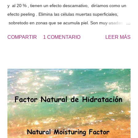
y al 20 % , tienen un efecto descamativo, diríamos como un
efecto peeling . Elimina las células muertas superficiales,
sobretodo en zonas que se acumula piel. Son muy usadas
para los talones, los codos, las rodillas, las plantas de los
COMPARTIR
1 COMENTARIO
LEER MÁS
pies... zonas ásperas de la piel. El resultado es una piel más
suave y lisa. UREA 20 - Cosmetics&Go Yo utilizo diariamente
Crema de Urea al 20 en los pies, de esta forma no tengo que
usar continuamente la piedra pomez y se retrasa la formación
de durezas, que se producen con el roce de los zapatos.
“Obtendrás unos pies suaves todo el año y sin avergonzarte
de lucir pies en verano.” Los pies secos tienden a acumular
más suciedad, cuando vas con las sandalias, se ven los pies
más sucios. Consulta la UREA 10% o UREA 30% según sea tu
necesidad de hidratación.