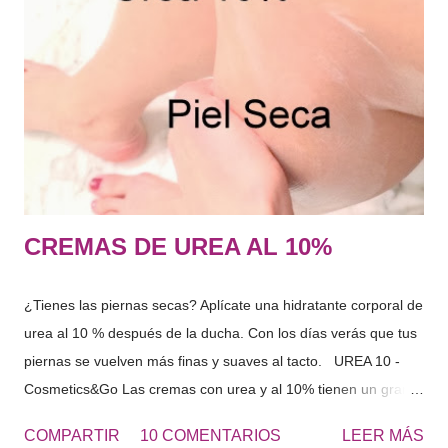
aminoácidos, PCA, lactatos, urea, amoniaco, acido úrico, iones
sodio , potasio… azucares etc.. en fin una cantidad de
sustancias capaces de captar agua y mantenerla dentro de las
células. El conjunto de sustancias que forman el FNH captan
agua del interior del organismo y del exterior, es decir, del
ambiente que n...
CREMAS DE UREA AL 10%
¿Tienes las piernas secas? Aplícate una hidratante corporal de
urea al 10 % después de la ducha. Con los días verás que tus
piernas se vuelven más finas y suaves al tacto. UREA 10 -
Cosmetics&Go Las cremas con urea y al 10% tienen un gran
poder hidratante por su capacidad de retener el agua en la
COMPARTIR
10 COMENTARIOS
LEER MÁS
superficie de la piel. Ideal para pieles secas o ahora en