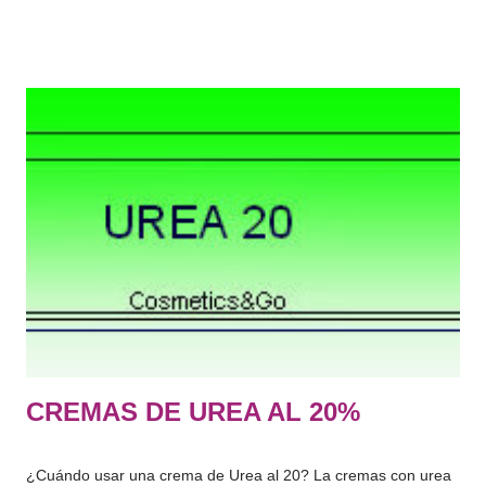
sistema piloso y capilar, uñas, labios y órganos genitales
externos) o con los dientes y las mucosas bucales, con el fin
exclusivo o principal de limpiarlos, perfumarlos, modificar su
aspecto, protegerlos, mantenerlos en buen estado o corregir
los olores corporales." De lo que más usamos normalmente:
Jabón, gel de baño, champú, suavizante, limpiador facial,
tónico, hidratante corporal, espuma de afeitar, antiarrugas,
crema de manos, desmaquillante, rimel, labial, colorete,
perfume, protector solar, aftersun, contorno de ojos, gel
intimo, serum facial, mascarilla, exfoliantes, colonia etc….
Hace tiempo os hab...
CREMAS DE UREA AL 20%
¿Cuándo usar una crema de Urea al 20? La cremas con urea