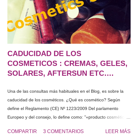
pies estén perfectos, suaves y poderlos lucir con sandalias
perfectamente en verano. Una vez tengas los pies suaves ,
continúa con el tratamiento aplicando una crema de URE...
CADUCIDAD DE LOS
COSMETICOS : CREMAS, GELES,
SOLARES, AFTERSUN ETC….
Una de las consultas más habituales en el Blog, es sobre la
caducidad de los cosméticos. ¿Qué es cosmético? Según
define el Reglamento (CE) Nº 1223/2009 Del parlamento
Europeo y del consejo, lo define como: "«producto cosmético»:
toda sustancia o mezcla destinada a ser puesta en contacto
COMPARTIR
3 COMENTARIOS
LEER MÁS
con las partes superficiales del cuerpo humano (epidermis,