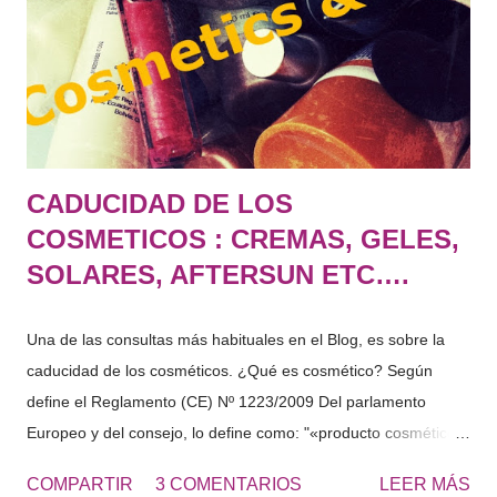
pies estén perfectos, suaves y poderlos lucir con sandalias
perfectamente en verano. Una vez tengas los pies suaves ,
continúa con el tratamiento aplicando una crema de URE...
CADUCIDAD DE LOS
COSMETICOS : CREMAS, GELES,
SOLARES, AFTERSUN ETC….
Una de las consultas más habituales en el Blog, es sobre la
caducidad de los cosméticos. ¿Qué es cosmético? Según
define el Reglamento (CE) Nº 1223/2009 Del parlamento
Europeo y del consejo, lo define como: "«producto cosmético»:
toda sustancia o mezcla destinada a ser puesta en contacto
COMPARTIR
3 COMENTARIOS
LEER MÁS
con las partes superficiales del cuerpo humano (epidermis,