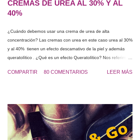
CREMAS DE UREA AL 30% Y AL
40%
¿Cuándo debemos usar una crema de urea de alta
concentración? Las cremas con urea en este caso urea al 30%
y al 40% tienen un efecto descamativo de la piel y además
queratolítico . ¿Qué es un efecto Queratolítico? Nos referimos
a que se produce una lisis o rotura de la queratina y de esta
COMPARTIR
80 COMENTARIOS
LEER MÁS
forma eliminamos las células muertas o la piel seca que se
acumulada en diferentes zonas. Urea 30 - Cosmetics&Go Las
cremas de Urea al 30 o al 40% se usan principalmente para
los pies muy resecos, con durezas y engrosados de piel, al
tacto es una piel dura. “El roce de los zapatos, favorece la
aparición de durezas, como consecuencia aparece dolor en
los pies, aplícate la UREA 30 para eliminar estas durezas“ El
uso de este tipo de cremas, continuamente hará que nuestros