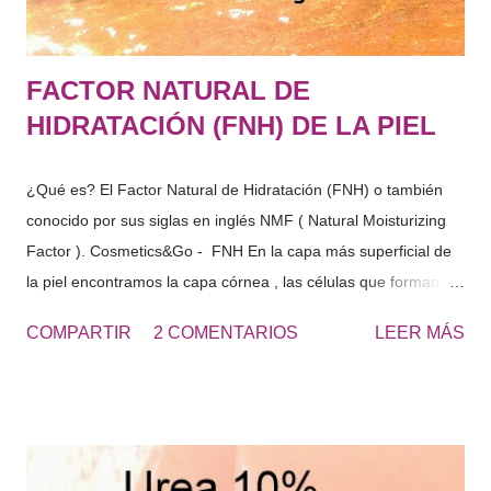
FACTOR NATURAL DE
HIDRATACIÓN (FNH) DE LA PIEL
¿Qué es? El Factor Natural de Hidratación (FNH) o también
conocido por sus siglas en inglés NMF ( Natural Moisturizing
Factor ). Cosmetics&Go - FNH En la capa más superficial de
la piel encontramos la capa córnea , las células que forman
esta capa, se les denomina cornercitos , estas en su interior
COMPARTIR
2 COMENTARIOS
LEER MÁS
tienen diferentes componentes solubles en agua. Estos
componentes solubles en agua de la capa córnea, provienen
de la degradación de las células de la piel, del sudor …
sustancias con gran capacidad de retención de agua. "El
conjunto es lo que denominamos Factor Natural de