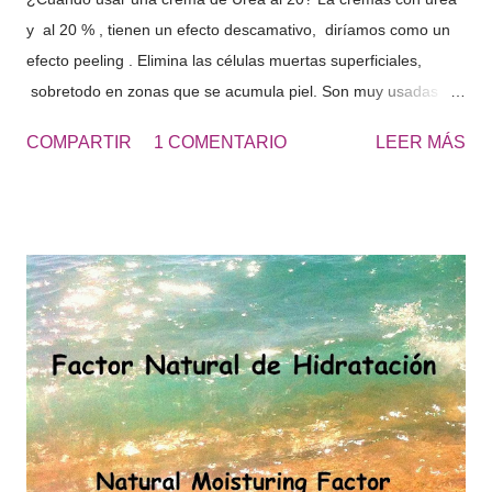
y al 20 % , tienen un efecto descamativo, diríamos como un
efecto peeling . Elimina las células muertas superficiales,
sobretodo en zonas que se acumula piel. Son muy usadas
para los talones, los codos, las rodillas, las plantas de los
COMPARTIR
1 COMENTARIO
LEER MÁS
pies... zonas ásperas de la piel. El resultado es una piel más
suave y lisa. UREA 20 - Cosmetics&Go Yo utilizo diariamente
Crema de Urea al 20 en los pies, de esta forma no tengo que
usar continuamente la piedra pomez y se retrasa la formación
de durezas, que se producen con el roce de los zapatos.
“Obtendrás unos pies suaves todo el año y sin avergonzarte
de lucir pies en verano.” Los pies secos tienden a acumular
más suciedad, cuando vas con las sandalias, se ven los pies
más sucios. Consulta la UREA 10% o UREA 30% según sea tu
necesidad de hidratación.