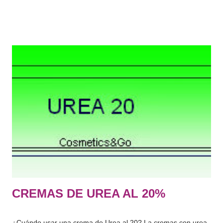
sistema piloso y capilar, uñas, labios y órganos genitales
externos) o con los dientes y las mucosas bucales, con el fin
exclusivo o principal de limpiarlos, perfumarlos, modificar su
aspecto, protegerlos, mantenerlos en buen estado o corregir
los olores corporales." De lo que más usamos normalmente:
Jabón, gel de baño, champú, suavizante, limpiador facial,
tónico, hidratante corporal, espuma de afeitar, antiarrugas,
crema de manos, desmaquillante, rimel, labial, colorete,
perfume, protector solar, aftersun, contorno de ojos, gel
intimo, serum facial, mascarilla, exfoliantes, colonia etc….
Hace tiempo os hab...
CREMAS DE UREA AL 20%
¿Cuándo usar una crema de Urea al 20? La cremas con urea