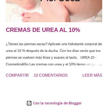
agua del interior del organismo y del exterior, es decir, del
ambiente que n...
CREMAS DE UREA AL 10%
¿Tienes las piernas secas? Aplícate una hidratante corporal de
urea al 10 % después de la ducha. Con los días verás que tus
piernas se vuelven más finas y suaves al tacto. UREA 10 -
Cosmetics&Go Las cremas con urea y al 10% tienen un gran
poder hidratante por su capacidad de retener el agua en la
COMPARTIR
10 COMENTARIOS
LEER MÁS
superficie de la piel. Ideal para pieles secas o ahora en
invierno puede ser un gran aliado. Para sequedades extremas
en otras zonas del cuerpo puedes optar por la UREA 20% o
UREA 30%
Con la tecnología de Blogger