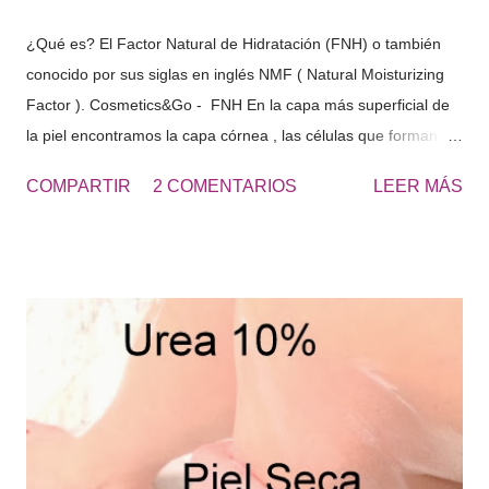
¿Qué es? El Factor Natural de Hidratación (FNH) o también
conocido por sus siglas en inglés NMF ( Natural Moisturizing
Factor ). Cosmetics&Go - FNH En la capa más superficial de
la piel encontramos la capa córnea , las células que forman
esta capa, se les denomina cornercitos , estas en su interior
COMPARTIR
2 COMENTARIOS
LEER MÁS
tienen diferentes componentes solubles en agua. Estos
componentes solubles en agua de la capa córnea, provienen
de la degradación de las células de la piel, del sudor …
sustancias con gran capacidad de retención de agua. "El
conjunto es lo que denominamos Factor Natural de
Hidratación" Si analizamos el FNH, este seria rico en
aminoácidos, PCA, lactatos, urea, amoniaco, acido úrico, iones
sodio , potasio… azucares etc.. en fin una cantidad de
sustancias capaces de captar agua y mantenerla dentro de las
células. El conjunto de sustancias que forman el FNH captan