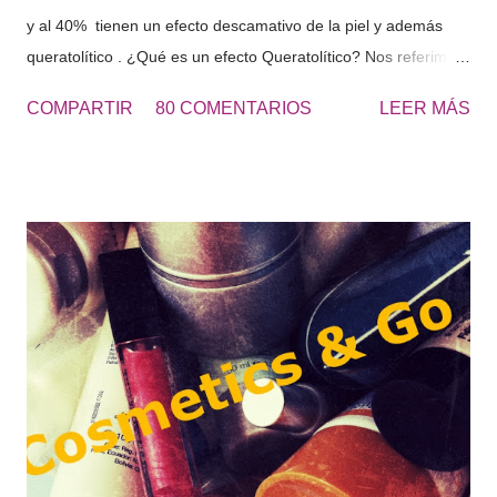
y al 40% tienen un efecto descamativo de la piel y además
queratolítico . ¿Qué es un efecto Queratolítico? Nos referimos
a que se produce una lisis o rotura de la queratina y de esta
COMPARTIR
80 COMENTARIOS
LEER MÁS
forma eliminamos las células muertas o la piel seca que se
acumulada en diferentes zonas. Urea 30 - Cosmetics&Go Las
cremas de Urea al 30 o al 40% se usan principalmente para
los pies muy resecos, con durezas y engrosados de piel, al
tacto es una piel dura. “El roce de los zapatos, favorece la
aparición de durezas, como consecuencia aparece dolor en
los pies, aplícate la UREA 30 para eliminar estas durezas“ El
uso de este tipo de cremas, continuamente hará que nuestros
pies estén perfectos, suaves y poderlos lucir con sandalias
perfectamente en verano. Una vez tengas los pies suaves ,
continúa con el tratamiento aplicando una crema de URE...