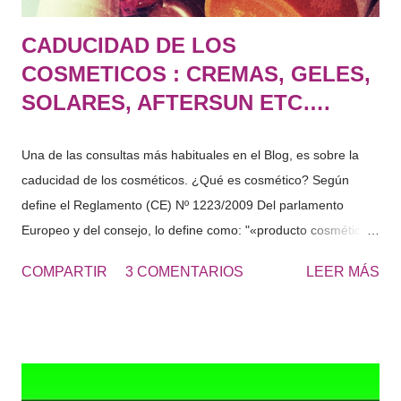
CADUCIDAD DE LOS
COSMETICOS : CREMAS, GELES,
SOLARES, AFTERSUN ETC….
Una de las consultas más habituales en el Blog, es sobre la
caducidad de los cosméticos. ¿Qué es cosmético? Según
define el Reglamento (CE) Nº 1223/2009 Del parlamento
Europeo y del consejo, lo define como: "«producto cosmético»:
toda sustancia o mezcla destinada a ser puesta en contacto
COMPARTIR
3 COMENTARIOS
LEER MÁS
con las partes superficiales del cuerpo humano (epidermis,
sistema piloso y capilar, uñas, labios y órganos genitales
externos) o con los dientes y las mucosas bucales, con el fin
exclusivo o principal de limpiarlos, perfumarlos, modificar su
aspecto, protegerlos, mantenerlos en buen estado o corregir