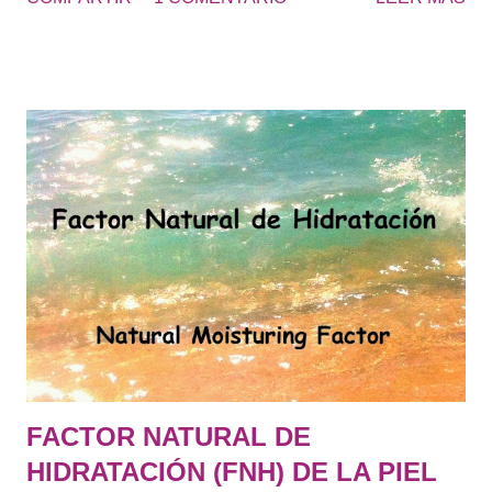
pies... zonas ásperas de la piel. El resultado es una piel más
suave y lisa. UREA 20 - Cosmetics&Go Yo utilizo diariamente
Crema de Urea al 20 en los pies, de esta forma no tengo que
usar continuamente la piedra pomez y se retrasa la formación
de durezas, que se producen con el roce de los zapatos.
“Obtendrás unos pies suaves todo el año y sin avergonzarte
de lucir pies en verano.” Los pies secos tienden a acumular
más suciedad, cuando vas con las sandalias, se ven los pies
más sucios. Consulta la UREA 10% o UREA 30% según sea tu
necesidad de hidratación.
FACTOR NATURAL DE
HIDRATACIÓN (FNH) DE LA PIEL