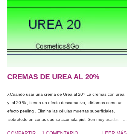
los olores corporales." De lo que más usamos normalmente:
Jabón, gel de baño, champú, suavizante, limpiador facial,
tónico, hidratante corporal, espuma de afeitar, antiarrugas,
crema de manos, desmaquillante, rimel, labial, colorete,
perfume, protector solar, aftersun, contorno de ojos, gel
intimo, serum facial, mascarilla, exfoliantes, colonia etc….
Hace tiempo os hab...
CREMAS DE UREA AL 20%
¿Cuándo usar una crema de Urea al 20? La cremas con urea
y al 20 % , tienen un efecto descamativo, diríamos como un
efecto peeling . Elimina las células muertas superficiales,
sobretodo en zonas que se acumula piel. Son muy usadas
para los talones, los codos, las rodillas, las plantas de los
COMPARTIR
1 COMENTARIO
LEER MÁS