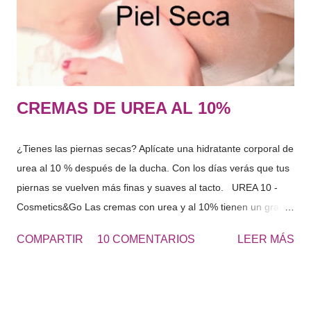
células. El conjunto de sustancias que forman el FNH captan
agua del interior del organismo y del exterior, es decir, del
ambiente que n...
CREMAS DE UREA AL 10%
¿Tienes las piernas secas? Aplícate una hidratante corporal de
urea al 10 % después de la ducha. Con los días verás que tus
piernas se vuelven más finas y suaves al tacto. UREA 10 -
Cosmetics&Go Las cremas con urea y al 10% tienen un gran
poder hidratante por su capacidad de retener el agua en la
COMPARTIR
10 COMENTARIOS
LEER MÁS
superficie de la piel. Ideal para pieles secas o ahora en
invierno puede ser un gran aliado. Para sequedades extremas
en otras zonas del cuerpo puedes optar por la UREA 20% o
UREA 30%