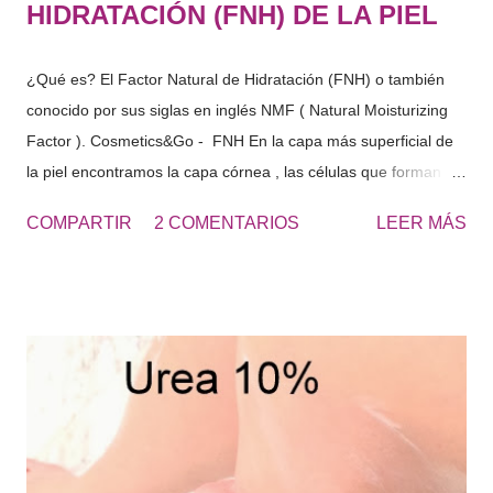
HIDRATACIÓN (FNH) DE LA PIEL
¿Qué es? El Factor Natural de Hidratación (FNH) o también
conocido por sus siglas en inglés NMF ( Natural Moisturizing
Factor ). Cosmetics&Go - FNH En la capa más superficial de
la piel encontramos la capa córnea , las células que forman
esta capa, se les denomina cornercitos , estas en su interior
COMPARTIR
2 COMENTARIOS
LEER MÁS
tienen diferentes componentes solubles en agua. Estos
componentes solubles en agua de la capa córnea, provienen
de la degradación de las células de la piel, del sudor …
sustancias con gran capacidad de retención de agua. "El
conjunto es lo que denominamos Factor Natural de
Hidratación" Si analizamos el FNH, este seria rico en
aminoácidos, PCA, lactatos, urea, amoniaco, acido úrico, iones
sodio , potasio… azucares etc.. en fin una cantidad de
sustancias capaces de captar agua y mantenerla dentro de las