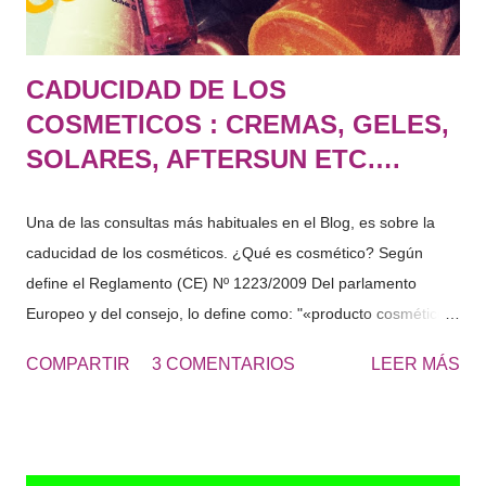
CADUCIDAD DE LOS
COSMETICOS : CREMAS, GELES,
SOLARES, AFTERSUN ETC….
Una de las consultas más habituales en el Blog, es sobre la
caducidad de los cosméticos. ¿Qué es cosmético? Según
define el Reglamento (CE) Nº 1223/2009 Del parlamento
Europeo y del consejo, lo define como: "«producto cosmético»:
toda sustancia o mezcla destinada a ser puesta en contacto
COMPARTIR
3 COMENTARIOS
LEER MÁS
con las partes superficiales del cuerpo humano (epidermis,
sistema piloso y capilar, uñas, labios y órganos genitales
externos) o con los dientes y las mucosas bucales, con el fin
exclusivo o principal de limpiarlos, perfumarlos, modificar su