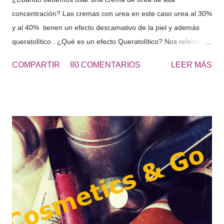
concentración? Las cremas con urea en este caso urea al 30%
y al 40% tienen un efecto descamativo de la piel y además
queratolítico . ¿Qué es un efecto Queratolítico? Nos referimos
a que se produce una lisis o rotura de la queratina y de esta
COMPARTIR
80 COMENTARIOS
LEER MÁS
forma eliminamos las células muertas o la piel seca que se
acumulada en diferentes zonas. Urea 30 - Cosmetics&Go Las
cremas de Urea al 30 o al 40% se usan principalmente para
los pies muy resecos, con durezas y engrosados de piel, al
tacto es una piel dura. “El roce de los zapatos, favorece la
aparición de durezas, como consecuencia aparece dolor en
los pies, aplícate la UREA 30 para eliminar estas durezas“ El
uso de este tipo de cremas, continuamente hará que nuestros
pies estén perfectos, suaves y poderlos lucir con sandalias
perfectamente en verano. Una vez tengas los pies suaves ,
continúa con el tratamiento aplicando una crema de URE...