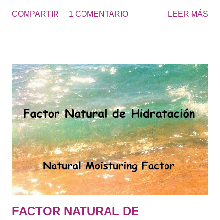
para los talones, los codos, las rodillas, las plantas de los
COMPARTIR
1 COMENTARIO
LEER MÁS
pies... zonas ásperas de la piel. El resultado es una piel más
suave y lisa. UREA 20 - Cosmetics&Go Yo utilizo diariamente
Crema de Urea al 20 en los pies, de esta forma no tengo que
usar continuamente la piedra pomez y se retrasa la formación
de durezas, que se producen con el roce de los zapatos.
“Obtendrás unos pies suaves todo el año y sin avergonzarte
de lucir pies en verano.” Los pies secos tienden a acumular
más suciedad, cuando vas con las sandalias, se ven los pies
más sucios. Consulta la UREA 10% o UREA 30% según sea tu
necesidad de hidratación.
FACTOR NATURAL DE