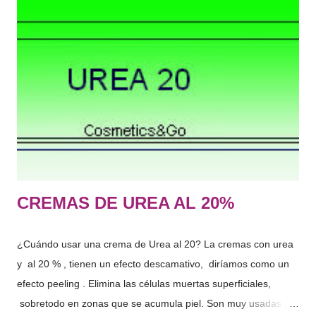
aspecto, protegerlos, mantenerlos en buen estado o corregir
los olores corporales." De lo que más usamos normalmente:
Jabón, gel de baño, champú, suavizante, limpiador facial,
tónico, hidratante corporal, espuma de afeitar, antiarrugas,
crema de manos, desmaquillante, rimel, labial, colorete,
perfume, protector solar, aftersun, contorno de ojos, gel
intimo, serum facial, mascarilla, exfoliantes, colonia etc….
Hace tiempo os hab...
CREMAS DE UREA AL 20%
¿Cuándo usar una crema de Urea al 20? La cremas con urea
y al 20 % , tienen un efecto descamativo, diríamos como un
efecto peeling . Elimina las células muertas superficiales,
sobretodo en zonas que se acumula piel. Son muy usadas