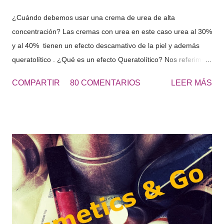
¿Cuándo debemos usar una crema de urea de alta
concentración? Las cremas con urea en este caso urea al 30%
y al 40% tienen un efecto descamativo de la piel y además
queratolítico . ¿Qué es un efecto Queratolítico? Nos referimos
a que se produce una lisis o rotura de la queratina y de esta
COMPARTIR
80 COMENTARIOS
LEER MÁS
forma eliminamos las células muertas o la piel seca que se
acumulada en diferentes zonas. Urea 30 - Cosmetics&Go Las
cremas de Urea al 30 o al 40% se usan principalmente para
los pies muy resecos, con durezas y engrosados de piel, al
tacto es una piel dura. “El roce de los zapatos, favorece la
aparición de durezas, como consecuencia aparece dolor en
los pies, aplícate la UREA 30 para eliminar estas durezas“ El
uso de este tipo de cremas, continuamente hará que nuestros
pies estén perfectos, suaves y poderlos lucir con sandalias
perfectamente en verano. Una vez tengas los pies suaves ,