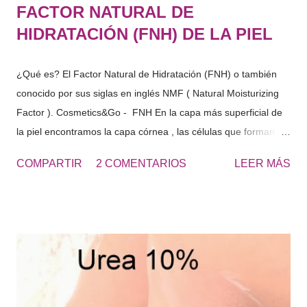
FACTOR NATURAL DE
HIDRATACIÓN (FNH) DE LA PIEL
¿Qué es? El Factor Natural de Hidratación (FNH) o también
conocido por sus siglas en inglés NMF ( Natural Moisturizing
Factor ). Cosmetics&Go - FNH En la capa más superficial de
la piel encontramos la capa córnea , las células que forman
esta capa, se les denomina cornercitos , estas en su interior
COMPARTIR
2 COMENTARIOS
LEER MÁS
tienen diferentes componentes solubles en agua. Estos
componentes solubles en agua de la capa córnea, provienen
de la degradación de las células de la piel, del sudor …
sustancias con gran capacidad de retención de agua. "El
conjunto es lo que denominamos Factor Natural de
Hidratación" Si analizamos el FNH, este seria rico en
aminoácidos, PCA, lactatos, urea, amoniaco, acido úrico, iones
sodio , potasio… azucares etc.. en fin una cantidad de