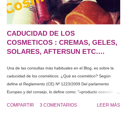
continúa con el tratamiento aplicando una crema de URE...
CADUCIDAD DE LOS
COSMETICOS : CREMAS, GELES,
SOLARES, AFTERSUN ETC….
Una de las consultas más habituales en el Blog, es sobre la
caducidad de los cosméticos. ¿Qué es cosmético? Según
define el Reglamento (CE) Nº 1223/2009 Del parlamento
Europeo y del consejo, lo define como: "«producto cosmético»:
toda sustancia o mezcla destinada a ser puesta en contacto
COMPARTIR
3 COMENTARIOS
LEER MÁS
con las partes superficiales del cuerpo humano (epidermis,
sistema piloso y capilar, uñas, labios y órganos genitales
externos) o con los dientes y las mucosas bucales, con el fin