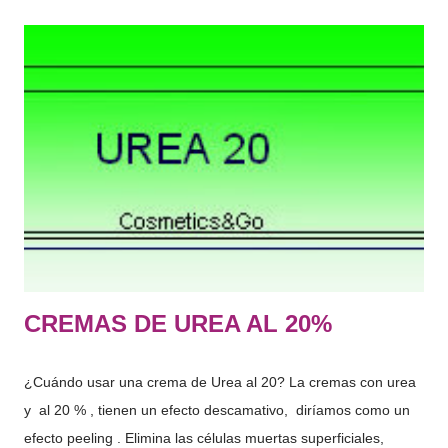
exclusivo o principal de limpiarlos, perfumarlos, modificar su
aspecto, protegerlos, mantenerlos en buen estado o corregir
los olores corporales." De lo que más usamos normalmente:
Jabón, gel de baño, champú, suavizante, limpiador facial,
tónico, hidratante corporal, espuma de afeitar, antiarrugas,
crema de manos, desmaquillante, rimel, labial, colorete,
perfume, protector solar, aftersun, contorno de ojos, gel
intimo, serum facial, mascarilla, exfoliantes, colonia etc….
Hace tiempo os hab...
CREMAS DE UREA AL 20%
¿Cuándo usar una crema de Urea al 20? La cremas con urea
y al 20 % , tienen un efecto descamativo, diríamos como un
efecto peeling . Elimina las células muertas superficiales,