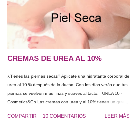
sustancias capaces de captar agua y mantenerla dentro de las
células. El conjunto de sustancias que forman el FNH captan
agua del interior del organismo y del exterior, es decir, del
ambiente que n...
CREMAS DE UREA AL 10%
¿Tienes las piernas secas? Aplícate una hidratante corporal de
urea al 10 % después de la ducha. Con los días verás que tus
piernas se vuelven más finas y suaves al tacto. UREA 10 -
Cosmetics&Go Las cremas con urea y al 10% tienen un gran
poder hidratante por su capacidad de retener el agua en la
COMPARTIR
10 COMENTARIOS
LEER MÁS
superficie de la piel. Ideal para pieles secas o ahora en
invierno puede ser un gran aliado. Para sequedades extremas
en otras zonas del cuerpo puedes optar por la UREA 20% o