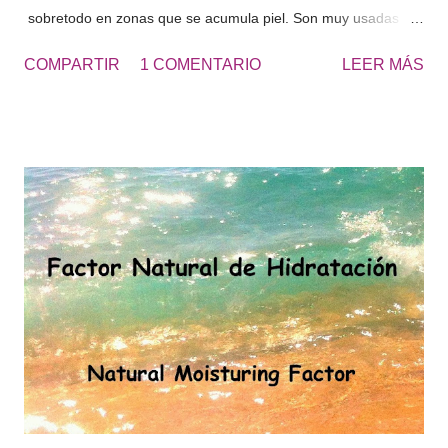
sobretodo en zonas que se acumula piel. Son muy usadas
para los talones, los codos, las rodillas, las plantas de los
COMPARTIR
1 COMENTARIO
LEER MÁS
pies... zonas ásperas de la piel. El resultado es una piel más
suave y lisa. UREA 20 - Cosmetics&Go Yo utilizo diariamente
Crema de Urea al 20 en los pies, de esta forma no tengo que
usar continuamente la piedra pomez y se retrasa la formación
de durezas, que se producen con el roce de los zapatos.
“Obtendrás unos pies suaves todo el año y sin avergonzarte
de lucir pies en verano.” Los pies secos tienden a acumular
más suciedad, cuando vas con las sandalias, se ven los pies
más sucios. Consulta la UREA 10% o UREA 30% según sea tu
necesidad de hidratación.