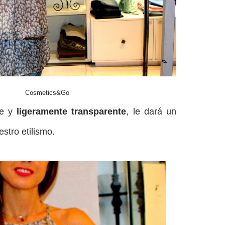
Cosmetics&Go
ve y
ligeramente transparente
, le dará un
stro etilismo.