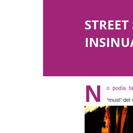
STREET 
INSINU
N
o podía fa
“must” del